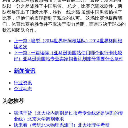
利亚队队长潘恩紧急鸣笛，命中致胜三分。 最终，澳大利亚
队以一分之差战胜了中国男篮。 总之，比赛充满戏剧性，两
队都展现出了顶级水平，胜败一线之隔 虽然中国男篮输掉了
比赛，但他们的表现得到了观众的认可。 这场比赛也提醒我
们，体育比赛的胜负并不取决于实力差距，而是取决于球员的
状态和团队合作。
上一篇
: 墙裂（2014世界杯阿根廷队）2014世界杯阿根
廷名次
下一篇
: 一篇读懂（亚马逊美国站使用哪个银行卡比较
好）亚马逊美国站专业卖家销售计划账号需要什么条件
新闻资讯
行业资讯
企业动态
为您推荐
满满干货（北大校内调剂是过报考专业线还是调剂的专
业线）北京大学调剂要求
快来看（考研北大物理系难吗）北大物理学考研