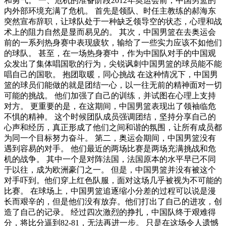
和勇气。 一、危机的准备阶段2012年奥运会前，中国男篮的
内外部环境充满了危机。 首先是领队、时任主教练的郝海东
突然宣布辞职，让球队处于一种缺乏领导空的状态，心理和战
术上的阻力自然是显而易见的。 其次，中国男篮在去奥运会
前的一系列热身赛中表现疲软，输给了一些实力应该不如他们
的球队。 甚至，在一场热身赛中，作为中国队对手的中国观
众发出了集体唱国歌的行为，尖锐讽刺中国男篮的球员能不能
唱自己的国歌。 抱团取暖，同心挑战 在这种情况下，中国男
篮的球员们能做的就是团结一心，以一往无前的精神面对一切
可能的挑战。 他们加强了自己的训练，并试图在心理上支持
对方。 更重要的是，在这期间，中国男篮表现出了领袖临危
不惧的精神。 这个时候团队成员强调团结，坚持分享自己的
心声和经历，真正形成了他们之间和谐的氛围，让所有成员都
为同一个目标努力奋斗。 第二，奥运会期间，中国男篮没有
遇到容易的对手。 他们最近的两场比赛是两场充满挑战和危
机的战争。 其中一个是对阵法国，法国原本的水平早已不同
于以往，成为欧洲豪门之一。 但是，中国男篮并没有被这个
对手吓到。他们穿上红色队服，面对这场几乎被视为不可能的
比赛。 在球场上，中国男篮追逐缩小分差的过程可以说是漫
长而艰辛的，但是他们没有放弃。他们打出了自己的进攻，创
造了自己的记录。 经过四次激烈的挣扎，中国队终于艰难得
分，将比分逼到82-81，无法再进一步。 只是在这场令人遗憾