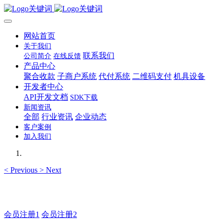
网站首页
关于我们
联系我们
公司简介
在线反馈
产品中心
聚合收款
子商户系统
代付系统
二维码支付
机具设备
开发者中心
API开发文档
SDK下载
新闻资讯
全部
行业资讯
企业动态
客户案例
加入我们
<
Previous
>
Next
如有疑问登录平台联系主管
会员注册1
会员注册2