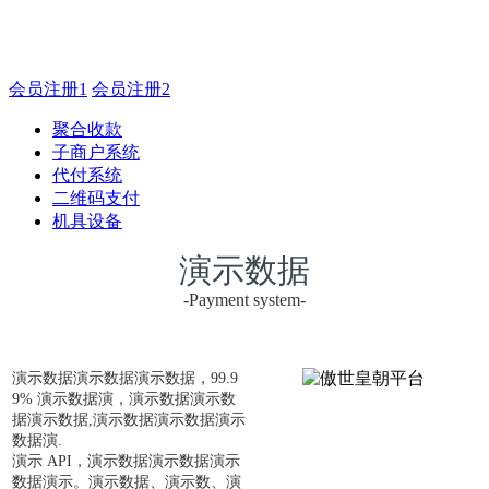
如有疑问登录平台联系主管
会员注册1
会员注册2
聚合收款
子商户系统
代付系统
二维码支付
机具设备
演示数据
-Payment system-
演示数据演示数据演示数据，99.9
9% 演示数据演，演示数据演示数
据演示数据,演示数据演示数据演示
数据演.
演示 API，演示数据演示数据演示
数据演示。演示数据、演示数、演