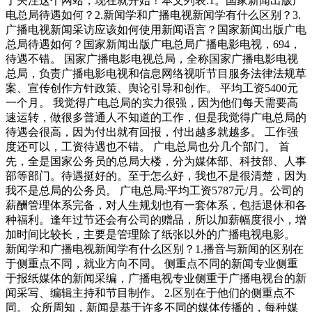
了关注这个网站，现在就开始！本文列表:1。国家新闻出版广
电总局待遇如何？2.新闻学和广播电视新闻学有什么区别？3.
广播电视新闻采访应该如何使用新闻语言？国家新闻出版广电
总局待遇如何？国家新闻出版广电总局广播电影电视，694，
待遇不错。 国家广播电影电视总局，全称国家广播电影电视
总局，负责广播电影电视和信息网络视听节目服务法律法规草
案、宣传创作方针政策、舆论引导和创作。 平均工资5400元
一个月。 我觉得广电总局的实力很强，因为他们每天需要高
速运转，做很多普通人不知道的工作，但是我觉得广电总局的
待遇会很高，因为付出就有回报，付出越多就越多。 工作强
度还可以，工资待遇也不错。 广电总局也分几个部门。 首
先，全是国家公务员的总局大楼，分为媒体部、科技部、人事
部等部门。待遇挺好的。至于怎么好，我也不是很清楚，因为
我不是总局的公务员。 广电总局:平均工资5787元/月。公司的
薪酬管理体系完备，对人生规划也有一套体系，包括退休和各
种福利。逢年过节还会有公司的赠品，所以加薪幅度很小，增
加时间比较长，主要是管理除了纸张以外的广播电视电影。
新闻学和广播电视新闻学有什么区别？1.播音与新闻的区别在
于侧重点不同，就业方向不同。 侧重点不同的新闻专业侧重
于报纸媒体的新闻采编，广播电视专业侧重于广播电视台的新
闻采写、编辑主持和节目制作。 2.区别在于他们的侧重点不
同。 众所周知，新闻是基于许多不同的媒体传播的，每种媒