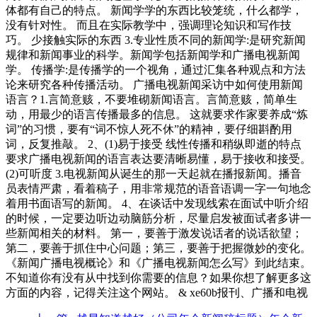
体都有自己的特点。 新闻学学的东西比较笼统，什么都学，
没有针对性。 而且在实际教学中，强调理论知识和写作技
巧。 少接触实际的东西 3.专业性质不同的新闻学:是研究新闻
规律和新闻事业的科学。新闻学包括新闻学和广播电视新闻
学。 传播学:是传播学的一个视角，通过汇集各种观点和方法
论来研究各种传播活动。 广播电视新闻采访中如何使用新闻
语言？1.言简意赅，不要堆砌新闻语言。言简意赅，简单生
动，用最少的语言传播最多的信息。 这就要求作家要养成“炼
词”的习惯，要有“词不惊人死不休”的精神，要仔细斟酌用
词，反复推敲。 2、(1)易于接受 线性传播和稍纵即逝的特点
要求广播电视新闻的语言表达要清晰易懂，易于接收和接受。
(2)可听度 3.电视新闻从诞生的那一天起就在播报新闻。播音
员表情严肃，看着稿子，用非常规范的语音语调一字一句地念
着用书面语写的新闻。 4、在谈话中发现线索在面试中听介绍
的时候，一定要边听边动脑筋分析，尽量启发被面试者多讲一
些新闻相关的材料。 第一，要善于激发说话者的说话欲望；
第二，要善于抓住中心问题；第三，要善于把握微妙的变化。
《新闻广播电视概论》和《广播电视新闻怎么写》到此结束。
不知道你有没有从中找到你需要的信息？如果你想了解更多这
方面的内容，记得关注这个网站。 & xe60b报刊、广播和电视