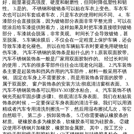
好，能显著提高强度、硬度和耐磨性，但同时降低塑性和韧
性。 3.是的。 不锈钢和镀铬条可以贴在车衣上变色。车衣车
衣也可以叫车套或者车衣，只是车衣的使用时间不同。 4、车
漆部分会直接脱落，因为镀铬部分表面非常平整光滑，可以在
喷涂后给车漆提供附着力，这样如果及时把车漆直接喷到镀铬
部分，车漆就会脱落，非常美观。 时间长了会导致镀铬，甚
至脱落。 5.车辆涂膜后，不仅会在一定程度上保护车辆，还会
导致车漆老化褪色。 所以在给车辆贴车衣时要避免用硬物划
伤车漆。 汽车不锈钢的装饰条是贴什么的？1.原装双面胶带。
汽车不锈钢装饰条一般是厂家用双面胶制作的。 经过长时间
的使用，汽车的很多零部件往往会出现老化问题。 2.汽车装饰
条主要是起装饰和挡风作用的汽车部件，材料一般采用不锈
钢。 固定在车身上不需要胶水，而是用装饰条背面的胶带，
属于双面胶。 窗户装饰条的安装方法:彻底清洁窗框表面。 3.
汽车不锈钢装饰条可以用HY-303胶水粘合。 4、汽车装饰不锈
钢光亮贴牢固步骤:步骤1、彻底清洁车身表面。 我们在粘贴装
饰条的时候，一定要保证车身表面的清洁干燥。我们可以用酒
精或者汽车专用清洗剂擦洗一下，然后用湿布擦拭几次，等它
自然晾干。 第二步，拆卸装饰条。 5.①你需要确认橡胶条的
材质。 硬橡胶条多为橡胶条，软橡胶条可能为硅胶条。 ②建
议使用不锈钢片加橡胶，橡胶加金属胶。 其中，按工艺分，