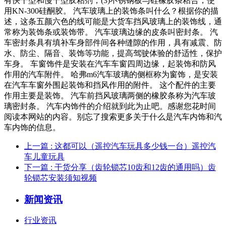
有快干型和慢干型胶粘剂；(3)不锈钢板与硅橡胶条粘合，使
用KN-300硅酮胶。 汽车玻璃上的装饰条叫什么？根据你的描
述，这条五颜六色的线可能是大货车挡风玻璃上的装饰线，通
常称为装饰条或装饰带。 汽车玻璃边缘的皮条叫密封条。 汽
车密封条具有填补车身部件间各种缝隙的作用，具有减震、防
水、防尘、隔音、装饰等功能，提高驾驶体验的舒适性，保护
车身。 车窗饰件是安装在汽车车窗四周边缘，起装饰和防风
作用的汽车附件。 哈弗m6汽车玻璃的侧框称为窗饰，是安装
在汽车车窗外围起装饰和挡风作用的附件。 这个配件的主要
作用主要是装饰。 汽车前挡风玻璃两侧的橡胶条称为汽车玻
璃密封条。 汽车内饰件的介绍就到此为止吧。感谢您花时间
阅读本网站的内容。别忘了搜索更多关于什么是汽车内饰和汽
车内饰的信息。
上一篇
: 这都可以（遥控汽车玩具多少钱一台）遥控汽
车儿童玩具
下一篇
: 干货分享（齿轮锁芯10齿和12齿的通用吗）齿
轮锁芯安装须知视频
新闻资讯
行业资讯