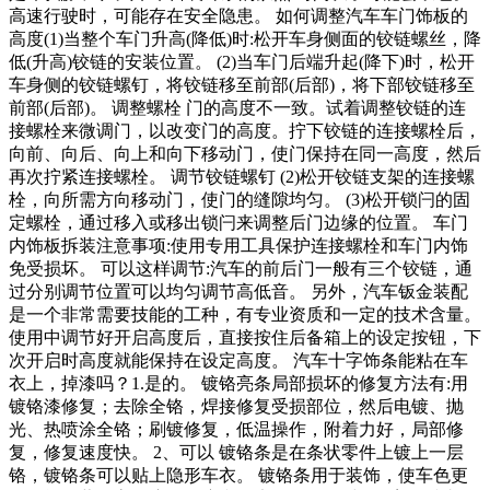
高速行驶时，可能存在安全隐患。 如何调整汽车车门饰板的
高度(1)当整个车门升高(降低)时:松开车身侧面的铰链螺丝，降
低(升高)铰链的安装位置。 (2)当车门后端升起(降下)时，松开
车身侧的铰链螺钉，将铰链移至前部(后部)，将下部铰链移至
前部(后部)。 调整螺栓 门的高度不一致。试着调整铰链的连
接螺栓来微调门，以改变门的高度。拧下铰链的连接螺栓后，
向前、向后、向上和向下移动门，使门保持在同一高度，然后
再次拧紧连接螺栓。 调节铰链螺钉 (2)松开铰链支架的连接螺
栓，向所需方向移动门，使门的缝隙均匀。 (3)松开锁闩的固
定螺栓，通过移入或移出锁闩来调整后门边缘的位置。 车门
内饰板拆装注意事项:使用专用工具保护连接螺栓和车门内饰
免受损坏。 可以这样调节:汽车的前后门一般有三个铰链，通
过分别调节位置可以均匀调节高低音。 另外，汽车钣金装配
是一个非常需要技能的工种，有专业资质和一定的技术含量。
使用中调节好开启高度后，直接按住后备箱上的设定按钮，下
次开启时高度就能保持在设定高度。 汽车十字饰条能粘在车
衣上，掉漆吗？1.是的。 镀铬亮条局部损坏的修复方法有:用
镀铬漆修复；去除全铬，焊接修复受损部位，然后电镀、抛
光、热喷涂全铬；刷镀修复，低温操作，附着力好，局部修
复，修复速度快。 2、可以 镀铬条是在条状零件上镀上一层
铬，镀铬条可以贴上隐形车衣。 镀铬条用于装饰，使车色更