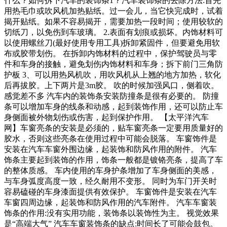
什么？如何拆下汽车的装饰条1？汽车装饰条的去除方法:首先
用热毛巾或吹风机加热贴纸。过一会儿，当它快完成时，试着
揭开贴纸。如果不容易揭开，需要加热一段时间；使用较软的
切纸刀，以免伤到车玻璃。 2.表面有划痕或损坏。内饰材料可
以使用螺丝刀(最好使用专用工具)拆卸紧固件，但要避免用软
布或胶带划伤。 在拆卸内饰材料的过程中，保护驾驶员与零
件和车身的接触，避免划伤内饰材料和车身；拆下前门三角防
护板 3、可以用热风机吹，用吹风机从上翘的地方加热，软化
后再拔胶。上下两片是3m胶。 吹的时候加强风口，侧着吹。
感觉差不多 汽车内的装饰条安装防撞条是很有必要的。 防撞
条可以增加车身的线条和动感，起到装饰作用，还可以防止车
身侧面被外物划伤或伤害，起到保护作用。 【太平洋汽车
网】车窗亮条的安装是必须的，贴车窗亮条一定要用质量好的
胶水，否则这些亮条在使用过程中可能会脱落。 车窗饰件是
安装在汽车车窗外围边缘，起装饰和防风作用的附件。 汽车
饰条主要起到装饰的作用，饰条一般都是镀铬亮条，提高了车
的整体质感。 车内使用的车身护条增加了车身侧面的美感，
与车身弧度高度一致，经久耐用不变形。 同时为车门开关时
容易磕碰的车身漆面提供有效保护。 车窗饰件是安装在汽车
车窗四周边缘，起装饰和防风作用的汽车附件。 汽车车窗装
饰条的作用:没有实用功能，装饰条以装饰性为主。 视觉效果
是“高端大气” 汽车车窗装饰条的缺点:时间长了可能会鼓包。