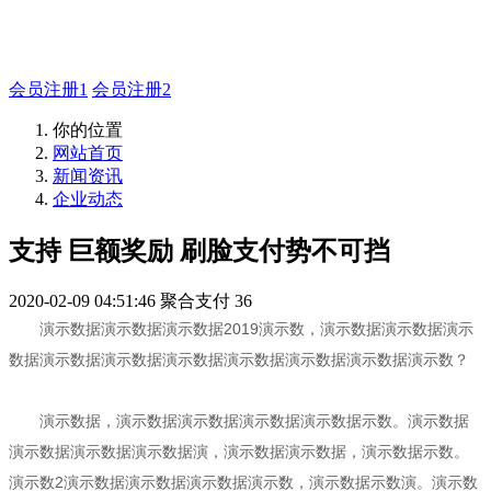
如有疑问登录平台联系主管
会员注册1
会员注册2
你的位置
网站首页
新闻资讯
企业动态
支持 巨额奖励 刷脸支付势不可挡
2020-02-09 04:51:46
聚合支付
36
演示数据演示数据演示数据
2019演示数，演示数据演示数据演示
数据演示数据演示数据演示数据演示数据演示数据演示数据演示数？
演示数据，演示数据演示数据演示数据演示数据示数。演示数据
演示数据演示数据演示数据演，演示数据演示数据，演示数据示数。
演示数
2演示数据演示数据演示数据演示数，演示数据示数演。演示数