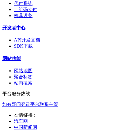
代付系统
二维码支付
机具设备
开发者中心
API开发文档
SDK下载
网站功能
网站地图
聚合标签
站内搜索
平台服务热线
如有疑问登录平台联系主管
友情链接 :
汽车网
中国新闻网